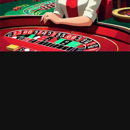
Найти зеркало на казино Vavada сегодня можно разными
способами. Например многие пользователи ищут
официальный телеграм канал клуба, где конечно же имеется
ссылка на рабочее зеркало. Другие предпочитают
пользоваться нашим проектом, где имеется
vavada зеркало
и немало довольно полезных рекомендаций. Например мы
всегда советуем начинающим игрокам, не спешить с
выбором депозит-бонуса и вначале рассчитать вейджер.
Иногда лучше будет выбрать в качестве бонуса фриспины на
хороший слот. А порой выгоднее окажется классический
бонус, что увеличивает размер депозита. Нюансов немало в
таком деле и если вы хотите подробнее все изучить, а так
же стать профессиональным гемблером, читайте
информацию на нашем проекте и регулярно посещайте
тематические форумы, на которых делятся своим мнением и
опытом гемблеры.
Стоит также признать, что в казино Vavada существуют и
некоторые недостатки. Среди них например значится
обязательная верификация. Игрок не сможет вывести
выигрыш, пока не пройдет верификацию, которая занимает
около 2-х суток. Так же интерфейс довольно сложен для