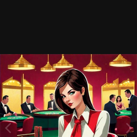
встретишь на других проектах.
Почему мы решили рассказать именно о клубе Vavada?
Только данный проект сумел сформировать комфортные
условия для своих игроков, одновременно предлагая
широкий ассортимент слотов от ведущих мировых студий.
Но давайте обо всем по-порядку расскажем.
Любой профессиональный гемблер, который зарабатывает в
казино, отлично понимает, что широкий выбор слотов вкупе
с демо-режимом, позволяет тестировать различные
стратегии. А это в свою очередь дает возможность
подобрать "ключик" к каждому слоту, хотя и потребуется
немало времени. Поэтому многие называют широкий выбор
слотов, основным преимуществом казино Vavada!
Другие же пользователи, которые регулярно посещают наш
проект, отмечают отзывчивую службу поддержки, которая
всегда рада проконсультировать по поводу вейджеров,
акций или бонусов. А учитывая, что клуб постоянно запускает
какие-то акции и лотереи, наличие круглосуточной
поддержки, также является важным достоинством клуба.