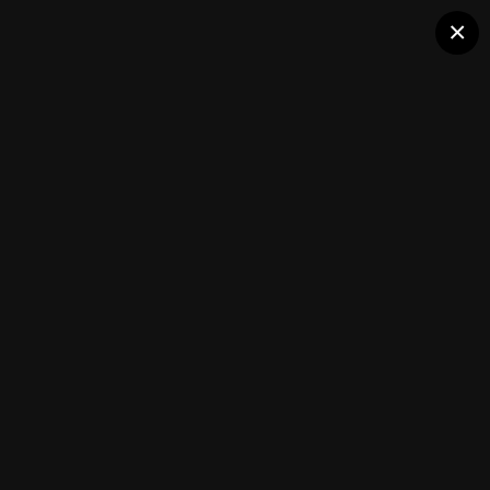
Halo Pro
×
Где найти зеркало на казино Vavada?
Followers
0
Member Albums