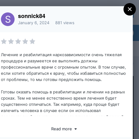
×
Sign Up
Existing user? Sign In
sonnick84
January 6, 2024
881 views
Лечение и реабилитация наркозависимости очень тяжелая
процедура и разумеется ее выполнять должны
All Activity
профессиональные врачи с огромным опытом. В том случае,
если хотите обратиться к врачу, чтобы избавиться полностью
от проблемы, то мы готовы предложить помощь.
Готовы оказать помощь в реабилитации и лечении на разных
сроках. Тем не менее естественно время лечения будет
существенно отличаться. Так например, куда проще будет
излечить человека в случае если он использовал
дорогостоящий наркотик и намного тяжелее, если "химию".
Однако опыт наших сотрудников позволяет вылечить
Read more
каждого человека, независимо от типа наркотиков. Поэтому
приезжайте самостоятельно, либо с зависимым от