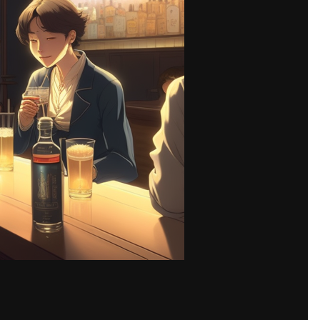
Share
ки для праздничного мероприятия, то обойдется конечно подобная 
в случае если выбрать решите дешевый алкоголь, которого немало
вия данного выбора. Так что остается только два варианта: отдат
же поискать производителей и приобрести также высокого качеств
 надежного и проверенного поставщика, которому на самом деле 
коньяков, рома и водки по низкой стоимости. Естественно, тара 
удьте. Однако для чего переплачивать вам? Не торопясь сравните 
зине алкоголь, сумеете прилично сэкономить.
оль из самых разных трав или даже обычных овощей. Самое главн
ственно использовать хороший спирт. А где возможно будет заказ
зине!
дите, наиболее качественный мы реализуем. Прежде всего, исполь
хнологии, что возможность дает в итоге сделать отличного качест
 алкоголя.