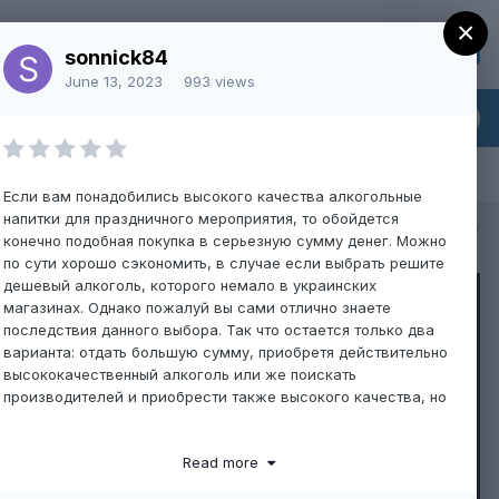
×
Sign Up
Existing user? Sign In
sonnick84
June 13, 2023
993 views
Если вам понадобились высокого качества алкогольные
напитки для праздничного мероприятия, то обойдется
All Activity
конечно подобная покупка в серьезную сумму денег. Можно
по сути хорошо сэкономить, в случае если выбрать решите
дешевый алкоголь, которого немало в украинских
магазинах. Однако пожалуй вы сами отлично знаете
последствия данного выбора. Так что остается только два
варианта: отдать большую сумму, приобретя действительно
высококачественный алкоголь или же поискать
производителей и приобрести также высокого качества, но
в разы дешевле.
Read more
Реализуем алкоголь уже многие годы и приобрели
репутацию надежного и проверенного поставщика, которому