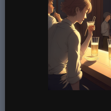
By
sonnick84
June 13, 2023
993 views
View sonnick84's images
Если вам понадобились высокого качества алкогольные напит
серьезную сумму денег. Можно по сути хорошо сэкономить, 
магазинах. Однако пожалуй вы сами отлично знаете последст
приобретя действительно высококачественный алкоголь или 
дешевле.
Реализуем алкоголь уже многие годы и приобрели репутацию
можно. В онлайн-магазине представлен большой ассортимент 
применяется пластиковая, и поэтому о красивой бутылки заб
изготовителей и поймете, что заказывая у нас в онлайн мага
Отметим, в наше время можно сделать своими силами алког
правильно технологию, иметь требуемое оборудование и есте
выгодной стоимости? Скорее всего уже поняли - у нас в мага
В случае если не спеша оцените производителей спирта, уви
собственная система фильтров, а кроме этого европейские те
который можно будет использовать для изготовления разного