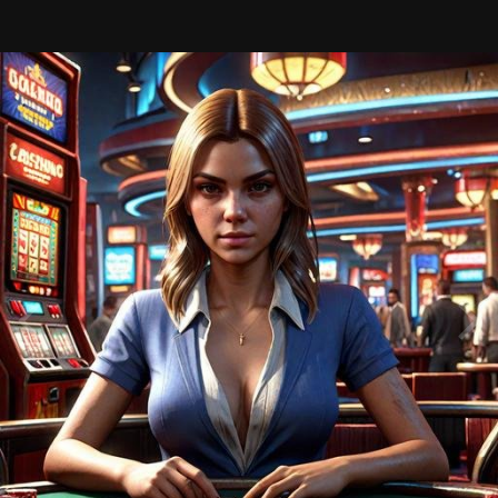
Бонусные предложения
Вначале дают действительно классные бонусы, скажем как
NF1K-9C88536BCB36 Бездеп 1000Р+1000ФС, NF200-
535BDD1BBBD7 Бездеп 200 FS по 50 руб или NN5K-
20B84B80536E Бездеп 5000Р. А потом уже, после примерно
пятого депозита, бонусы оказываются гораздо скуднее.
Например выдают 40 спинов или же +20% при депозите, что
по-честному, попросту издевательство!
Техподдержка
Конечно же, дописаться до технической поддержки можно
будет. Однако потребуется израсходовать порядка 10 минут!
Надежное онлайн казино, что ценит своих собственных
участников, норму имеет в 1 минуту. Именно поэтому каждый
игрок возможность имеет легко дописаться до поддержки. А
в случае если выберите интернет-казино Retro, потребуется
подождать.
Проверка
Примерно 1 день займет верификация. Это в принципе вполне
приемлемый срок. В иных интернет казино проверка может