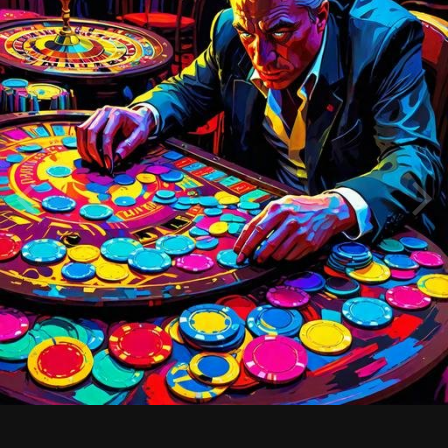
Отлично знаем, у каждого игрока собственные предпочтения.
На сегодняшний момент лишь интернет казино Лев может
подойти фактически каждому! При этом сейчас идет речь о
трех группах игроков:
• Ищущих адреналин;
• Начинающих;
• Рассчитывающих заработать.
Получение прибыли
Тут важно заметить, в дальнейшем всегда проигрывать
будете. Но выигрыши в казино Lev регулярно падают, ну а
игровые слоты имеют хорошую отдачу. И поэтому возможно
хорошо в принципе заработать, в случае если не спешить и
конечно придерживаться определенной стратегии. Так что
игроки, планирующие зарабатывать на азартных слотах,
могут перейти на веб сайт
https://lev-luck.ru
, произвести
регистрацию и начать игру.
Истинный рай для молодых гемблеров
В онлайн казино Lev есть очень много самых разных бонусов,