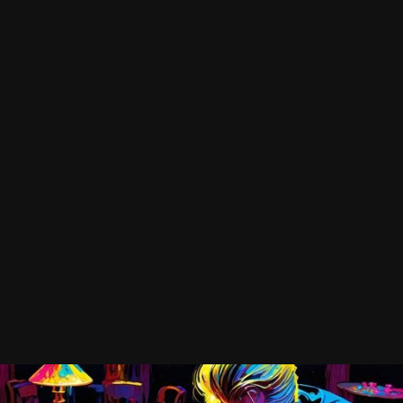
сами частенько играем, а при этом особых преимуществ у
самого непосредственно игрового клуба, нет по сути.