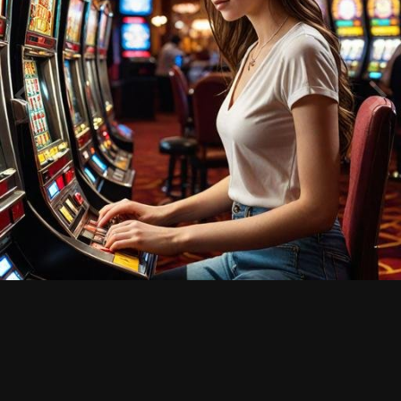
бонус, мотивируя внести депозит, чтобы он сумел
отыграться. Подобная схема на текущий момент применяется
фактически в любом интернет-казино. Захотели все
подробности узнать? Просто посетите наш портал
игровой
клуб лев зеркало
и просмотрите выложенные там мануалы.
В чем конкретно основное отличие клуба Lev? Здесь
сможете играть годами в демо режиме. Конечно,
оповещения приходят, тем не менее только лишь поначалу.
Ну а в том случае, если игрок в казино Лев примет решение
депозит внести, то ему выдадут тоже ограниченные по
времени бонусы, правда их отыгрывать возможно долго!
Таким образом гемблер анализирует разные стратегии, не
спешит и получает в итоге море наслаждения.