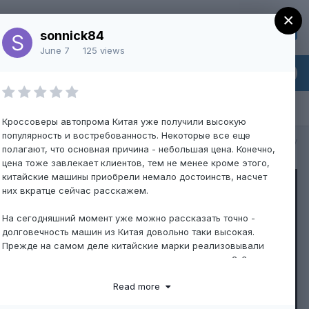
×
Sign Up
Existing user? Sign In
sonnick84
June 7
125 views
Кроссоверы автопрома Китая уже получили высокую
популярность и востребованность. Некоторые все еще
All Activity
полагают, что основная причина - небольшая цена. Конечно,
цена тоже завлекает клиентов, тем не менее кроме этого,
китайские машины приобрели немало достоинств, насчет
них вкратце сейчас расскажем.
На сегодняшний момент уже можно рассказать точно -
долговечность машин из Китая довольно таки высокая.
Прежде на самом деле китайские марки реализовывали
авто плохого качества, что начинали гнить спустя 2-3 года,
ну а ремонт приходилось делать каждый месяц. Сейчас авто
Read more
являются весьма качественными и недаром в странах
Европы возможно на дороге обнаружить множество машин