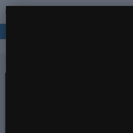
Halo Pro
Из-за чего в наше время выбрать лучше 
Vavada?
Browse
Activity
Support
Store
Leaderboard
Forums
Events
Gallery
Download
Home
Gallery
Member Albums
Из-за чего в наше время вы