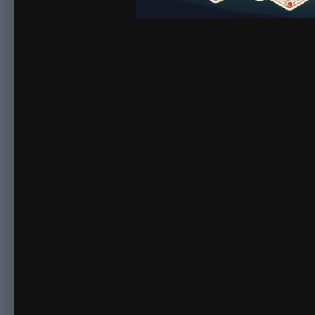
их не будем, поскольку они часто обновляются. Вы просто от
предложить своим гемблерам, администраторы азартного клуб
же серьезный Cashback. При этом для начинающего игрока он
действительно впечатлить может! Но намного важнее в онлай
но зачем он, если его нереально отыграть? В этом плане Vav
казино не способны перебить. Даже новичку несложно будет 
в режиме фри.
В случае если посмотреть отзывы про казино Vavada, в особ
возможно заметить такие нюансы:
• Очень интересные акции;
• Азартных слотов в интернет казино Vavada довольно много;
• Имеются разнообразные карточные игры;
• Абсолютно реально получить крупный джек-пот.
Это все конечно же и привело в итоге к росту популярности 
в "средней лиге" и интересных новшеств не предоставляло 
внимательно смотрели за поведением собственных геймеров
систем, они и дали возможность выйти Vavada в абсолютные