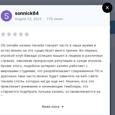
×
Sign Up
Existing user? Sign In
sonnick84
August 22, 2023
779 views
Об онлайн казино Vavada говорят часто в наше время и
естественно на это существует много причин. Во-первых,
All Activity
игровой клуб Вавада успешно вышел в лидеры в различных
странах, завоевав прекрасную репутацию в среде игроков.
Кроме этого, подобное интернет казино работает с
мировыми студиями, что разрабатывают современное ПО и
довольно таки часто можно будет заметить на веб-сайте
Vavada слоты, которых нигде еще нет. Конечно, все это
привлекает внимание и начинающие гемблеры, что
стараются подобрать лучшее казино, останавливаются на
Вавада.
Read more