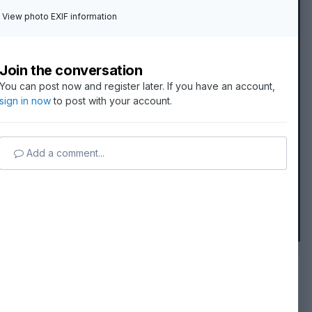
View photo EXIF information
Join the conversation
You can post now and register later. If you have an account,
sign in now
to post with your account.
Другое же немаловажное достоинство интернет-казино
Vavada - здесь достаточно щедрые бонусы. Помимо
обычного списка бонусов, а их на сегодняшний момент
предлагают многие интернет казино, существуют
Add a comment...
уникальные, которые возможно будет встретить только
здесь. Описывать их не будем, поскольку они часто
обновляются. Вы просто откройте веб-сайт клуба -
вавада
казино
и узнаете, что на сегодняшний момент сумеют
предложить своим гемблерам, администраторы азартного
клуба. В большинстве случаев это обычный бонус депозит,
регулярные лотереи, а так же серьезный Cashback. При
этом для начинающего игрока он небольшой, а если
участник долго уже играет в этом казино, то бонус
Cashback действительно впечатлить может! Но намного
важнее в онлайн-казино внимание обратить на вейджер, так