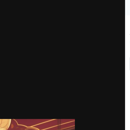
лучше интернет казино Vavada?