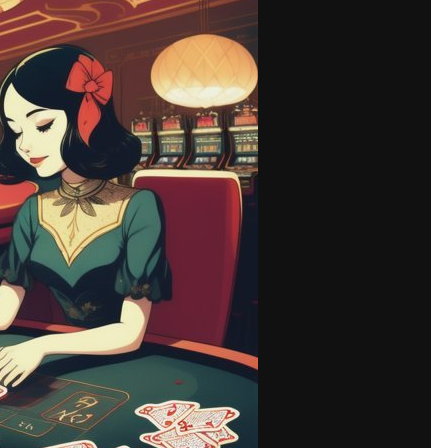
Share
es
ственно на это существует много причин. Во-первых, игровой клуб 
епутацию в среде игроков. Кроме этого, подобное интернет казино
вольно таки часто можно будет заметить на веб-сайте Vavada сло
е гемблеры, что стараются подобрать лучшее казино, останавливаю
a - здесь достаточно щедрые бонусы. Помимо обычного списка бон
ществуют уникальные, которые возможно будет встретить только зд