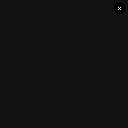
Halo Pro
×
Из-за чего опытные беттеры выбирают
БК Mostbet?
Member Albums
Followers
0