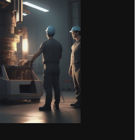
Share
images
м сектором в промышленности, и для повышения производительнос
 автоматизированных станков. В настоящее время на рынке предс
ветствовать требованиям производства.
ологичным оборудованием, позволяющим выполнять сложные и точ
высокая точность и производительность, возможность быстрой на
 Кроме того, на ЧПУ станках можно обрабатывать различные виды 
ого изготовления, которые имеют ряд преимуществ перед моделям
многолетнем опыте использования передовых технологий в област
о металлу, соответствующих высоким требованиям.
менной резкой
, причем разной модификации, что позволяет легко п
олько высококачественные комплектующие и интегрируем передовы
оме того, предлагаемые нами ЧПУ станки по металлу, имеют боле
водителей.