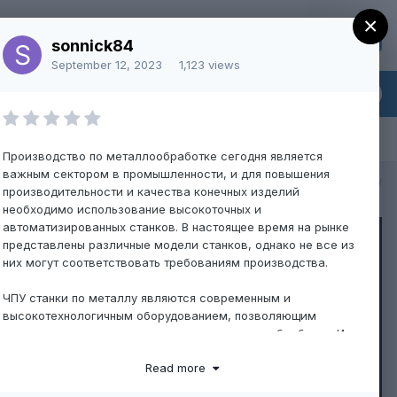
×
Sign Up
Existing user? Sign In
sonnick84
September 12, 2023
1,123 views
Производство по металлообработке сегодня является
важным сектором в промышленности, и для повышения
All Activity
производительности и качества конечных изделий
необходимо использование высокоточных и
автоматизированных станков. В настоящее время на рынке
представлены различные модели станков, однако не все из
них могут соответствовать требованиям производства.
ЧПУ станки по металлу являются современным и
высокотехнологичным оборудованием, позволяющим
выполнять сложные и точные задачи металлообработки. Их
основными преимуществами являются высокая точность и
Read more
производительность, возможность быстрой настройки на
производство и управление оборудованием из одного