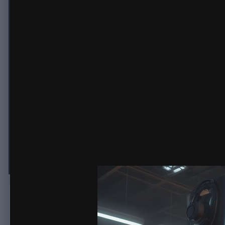
Станок плазменной резки от наде