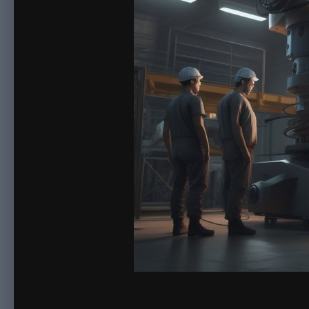
By
sonnick84
September 12, 2023
1,123 views
View sonnick84's 
Производство по металлообработке сегодня является важны
конечных изделий необходимо использование высокоточных и
различные модели станков, однако не все из них могут соот
ЧПУ станки по металлу являются современным и высокотехн
металлообработки. Их основными преимуществами являются 
производство и управление оборудованием из одного места.
алюминий, сталь, нержавеющую сталь и медь.
Наша компания предлагает ЧПУ станки по металлу собственн
производителей. Прежде всего, наша компания основана на 
металлообработки, что позволяет производить станки ЧПУ п
Специалисты нашей компании предлагают
станок чпу с плаз
идеальный вариант по цене и функционалу. Мы используем т
повышения качества и производительности оборудования. Кр
цену по сравнению с аналогами других, отечественных произ