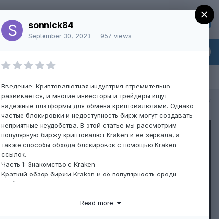
×
Sign Up
Existing user? Sign In
sonnick84
September 30, 2023
957 views
Введение: Криптовалютная индустрия стремительно
развивается, и многие инвесторы и трейдеры ищут
All Activity
надежные платформы для обмена криптовалютами. Однако
частые блокировки и недоступность бирж могут создавать
неприятные неудобства. В этой статье мы рассмотрим
популярную биржу криптовалют Kraken и её зеркала, а
также способы обхода блокировок с помощью Kraken
ссылок.
Часть 1: Знакомство с Kraken
Краткий обзор биржи Kraken и её популярность среди
трейдеров.
Основные возможности и преимущества использования
Read more
Kraken для торговли криптовалютой.
Часть 2: Почему важны зеркала Kraken?