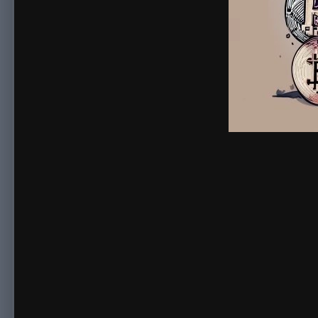
By
sonnick84
September 30, 2023
957 views
View sonnick84's i
Введение: Криптовалютная индустрия стремительно развивае
криптовалютами. Однако частые блокировки и недоступность
популярную биржу криптовалют Kraken и её зеркала, а такж
Часть 1: Знакомство с Kraken
Краткий обзор биржи Kraken и её популярность среди трейде
Основные возможности и преимущества использования Krake
Часть 2: Почему важны зеркала Kraken?
Объяснение понятия зеркал в контексте биржи Kraken.
Преимущества использования зеркал для непрерывного досту
Часть 3: Открываем доступ с Kraken зеркалами
Как найти и использовать
Kraken зеркала
для доступа к бирж
Простые шаги по обходу блокировок с использованием зерка
Часть 4: Обеспечиваем безопасность при использовании Kra
Советы по обеспечению безопасности и защите аккаунта при 
Меры предосторожности при вводе личных данных на зеркала
Часть 5: Актуальные Kraken ссылки
Информация о наиболее актуальных и рабочих Kraken ссылках
Как проверить актуальность ссылок и быть в курсе изменений