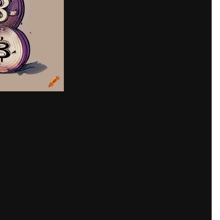
Share
mages
тся, и многие инвесторы и трейдеры ищут надежные платформы дл
 бирж могут создавать неприятные неудобства. В этой статье мы 
е способы обхода блокировок с помощью Kraken ссылок.
ров.
n для торговли криптовалютой.
па к платформе.
е.
л Kraken.
ken зеркал
использовании зеркал Kraken.
х.
 на момент написания статьи.
.