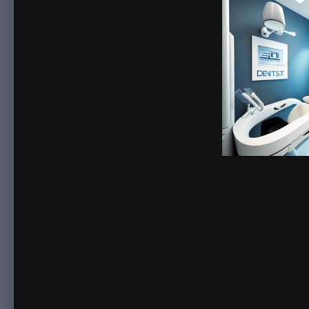
By
sonnick84
May 19, 2023
899 views
View sonnick84's images
Многие бизнесмены ранее, при создании своего интернет-ма
товаров. Сначала кажется это очень удобно, вот только име
качество всех изделий в каталоге онлайн магазина, когда о
попадается брак. На сегодняшний момент тенденция сменила
предоставляют товары какой-либо определенной сферы.
Теперь рассмотрим онлайн-магазин, который специализирует
покупать товары, в том случае, если они требуются.
Во-первых, ассортимент обширный, можно найти по сути все.
новых производителей и в случае если качество достойное, 
производитель отсеивается. В итоге в том случае, если зака
на интернет сайте, не волнуясь по поводу качества. Но оцени
только стоимость зачастую достаточно высокая. А имеются 
либо нюансы. Рекомендуем отписаться сотруднику, он выслу
На текущий день, в ассортименте онлайн магазина, представ
продукцию определенного бренда. Однако все-же советуем п