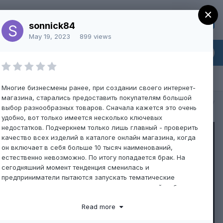
×
Sign Up
Existing user? Sign In
sonnick84
May 19, 2023
899 views
Многие бизнесмены ранее, при создании своего интернет-
магазина, старались предоставить покупателям большой
All Activity
выбор разнообразных товаров. Сначала кажется это очень
удобно, вот только имеется несколько ключевых
недостатков. Подчеркнем только лишь главный - проверить
качество всех изделий в каталоге онлайн магазина, когда
он включает в себя больше 10 тысяч наименований,
естественно невозможно. По итогу попадается брак. На
сегодняшний момент тенденция сменилась и
предприниматели пытаются запускать тематические
магазины, которые предоставляют товары какой-либо
определенной сферы.
Read more
Теперь рассмотрим онлайн-магазин, который