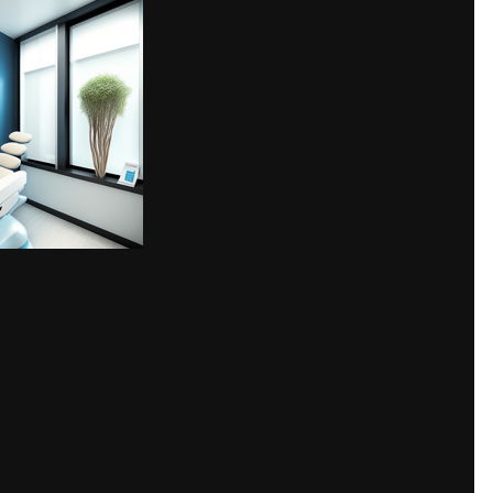
Share
газина, старались предоставить покупателям большой выбор разн
ется несколько ключевых недостатков. Подчеркнем только лишь гла
н включает в себя больше 10 тысяч наименований, естественно нев
сь и предприниматели пытаются запускать тематические магазины,
ся лишь на стоматологических материалах и объясним, почему им
 Но вместе с тем работают здесь с опытом специалисты, они вним
выкладывают их продукцию в магазине. Если качество низкое или 
зчика интересует где
пульпосептин купить спб
, он сможет сразу же
ть ассортимент все-таки надо, так как представлены тут мировые и
сравнительно бюджетные, качество высокое, тем не менее возмож
шает ваши требования и посоветует идеальный вариант.
лено больше 120 брендов. В случае если есть предпочтения, может
осмотреть изделия разных производителей, возможно получится п