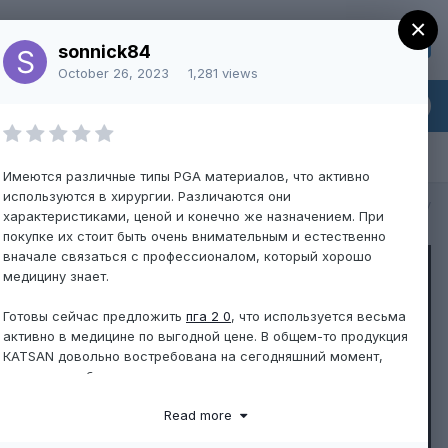
×
Sign Up
Existing user? Sign In
sonnick84
October 26, 2023
1,281 views
Имеются различные типы PGA материалов, что активно
используются в хирургии. Различаются они
All Activity
характеристиками, ценой и конечно же назначением. При
покупке их стоит быть очень внимательным и естественно
вначале связаться с профессионалом, который хорошо
медицину знает.
Готовы сейчас предложить
пга 2 0
, что используется весьма
активно в медицине по выгодной цене. В общем-то продукция
КАТSАN довольно востребована на сегодняшний момент,
потому что обладает отличными характеристиками, так же
подобные материалы возможно купить по доступной
Read more
стоимости.