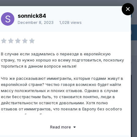
×
Sign Up
Existing user? Sign In
sonnick84
December 8, 2023
1,028 views
В случае если задумались о переезде в европейскую
страну, то нужно хорошо ко всему подготовиться, поскольку
All Activity
торопиться в данном вопросе нельзя!
Что же рассказывают иммигранты, которые годами живут в
европейской стране? Честно говоря возможно будет найти
массу положительных и плохих отзывов. Однако в случае
если бесстрастным быть, то становится понятно, люди в
действительности остаются довольными. Хотя полно
отзывов от иммигрантов, что поехали в Европу без особого
желания работать. Естественно их жизнь достаточно
тяжелая. А если намерены работать в Европе, понять их
Read more
правила и ценности, значит комфортно будет.