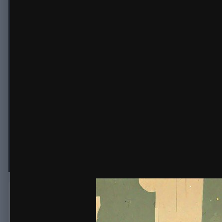
Как можно найти в наше время сс