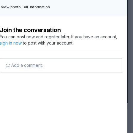
View photo EXIF information
Конечно же, многие интернет-казино пишут, будто также
предлагают огромный ассортимент игровых автоматов и
хорошие бонусы. Но лишь в интернет-казино Kent возможно
подыскать в действительности выгодные автоматы, которые
Join the conversation
имеют высокую отдачу. Однако зачастую игроки заходят в
You can post now and register later. If you have an account,
клуб Kent только лишь за драйвом, получение дохода их не
sign in now
to post with your account.
особо интересует. Однако если наработать опыт,
сформировать собственные стратегии и испытать их
предварительно, то можно будет хорошо заработать. В
таком деле сумеют прекрасно помочь бесчисленные
Add a comment...
бонусы, имеющие минимальный вейджер. Кроме того, нужно
отметить, гемблер, зашедший на
kent casino официальный
сайт
, может рассчитывать кроме классического депозит
бонуса на фриспины. И при этом фри спины можно отыграть
на достаточно известных и весьма денежных слотах.
Перечень их часто меняется, подробности смотрите на
сайте самого непосредственно онлайн казино.
Наличие в Кент казино режима фри
Некоторые пытаются схитрить и возможность дают
собственным гемблерам сыграть в режиме фри, чуток