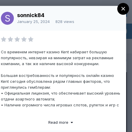
×
Sign Up
Existing user? Sign In
sonnick84
January 25, 2024
828 views
Со временем интернет казино Kent набирает большую
популярность, невзирая на минимум затрат на рекламные
All Activity
компании, а так же наличие высокой конкуренции.
Большая востребованность и популярность онлайн казино
Kent сегодня обусловлена рядом главных факторов, что
приглянулись гемблерам:
• Официальная лицензия, что обеспечивает высокий уровень
отдачи азартного автомата;
• Наличие огромного числа игровых слотов, рулеток и игр с
картами;
• Быстрые выплаты;
Read more
• На самом деле комфортные и выгодные бонусы для
новичков, а кроме того постоянных игроков.