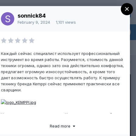
×
Sign Up
Existing user? Sign In
sonnick84
February 9, 2024
1,101 views
Каждый сейчас специалист использует профессиональный
инструмент во время работы. Разумеется, стоимость данной
All Activity
техники огромна, однако зато она действительно комфортна,
предлагает огромную износоустойчивость, а кроме того
дает возможность быстро осуществлять работу. К примеру
технику бренда Kemppi сейчас применяют практически все
сварщики.
Но почему технику от компании Кемппи на сегодняшний
момент называют лучшей сваркой? Широкий ассортимент
Read more
помогает подобрать сварку под какие-либо определенные
задачи. К примеру есть модели, дающие возможность