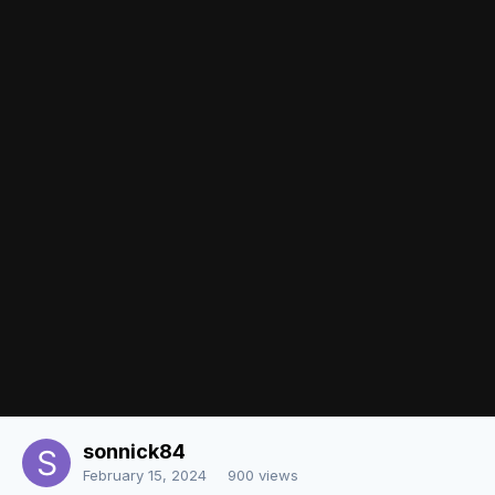
Share
Followers
0
There are no comments to display.
Join the conversation
You can post now and register later. If you have an account,
sign in
now
to post with your account.
Add a comment...
Share
Contact Us
sonnick84
Powered by Invision Community
February 15, 2024
900 views