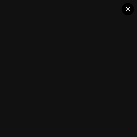
Halo Pro
×
ПокерОК - идеальная площадка для
профессиональных игроков!
Member Albums
Followers
0