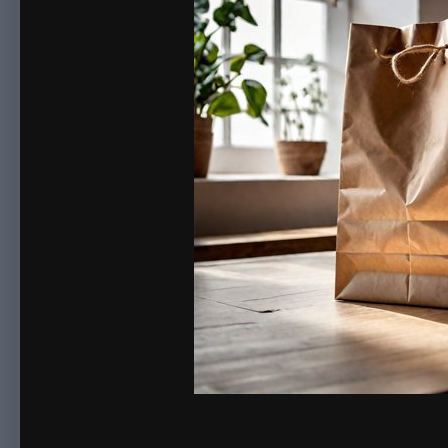
By
sonnick84
March 8, 2024
871 views
View sonnick84's images
Бумажные пакеты сегодня получили очень высокий спрос. Раз
ежедневно пользуются этой продукцией. Объяснять почему та
обзор, а значит решаете, где можно будет приобрести по пр
В принципе решение простое, в том случае, если рассчитыв
Почему же нашу компанию лучше выбрать? Здесь понадобится
разумеется о продукции.
Каталог
На сегодняшний момент даже интересоваться бессмысленно,
стаканы, рулоны, листы, коробки, пакеты, салфетки, капсулы 
подыскать идеальный вариант для своей задачи. Так наприме
знаменитых ресторанов, либо популярных баров, разумеется
сделать большой каталог в онлайн магазине для того, чтобы
Расценки
В принципе, если не спеша поискать, возможно отыскать уп
Вот почему, несмотря на более дешевые цены в других магази