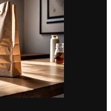
Share
нообразные кафе, бары, кондитерские фабрики, пекарни, ресторан
к случилось, вероятно смысла нет, потому как вы читаете данный 
иемлемой стоимости пакеты из бумаги.
аете
тарелки бумажные одноразовые купить в спб
, то выбирайте ко
 детально рассказать о самом интернет-магазине, его основных 
 что понадобилось нашему клиенту. Сможем вам предложить факти
и другое. При этом у нас встретите упаковки разного качества. Это
р, порой нужен пакет подешевле, особенно если объем заявок высо
 стоит использовать более высокого качества продукцию. Именно 
 любой из покупателей найти мог для себя необходимое.
аковки подешевле. Но мы предлагаем даже недорогую продукцию от
нах, нашей фирме удалось лидером стать. Писать, что цены у нас 