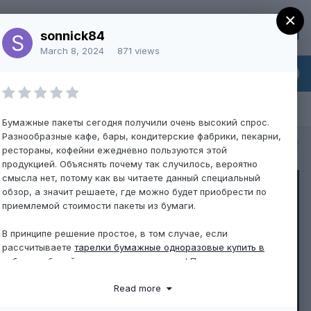
×
Sign Up
Existing user? Sign In
sonnick84
March 8, 2024
871 views
Бумажные пакеты сегодня получили очень высокий спрос.
Разнообразные кафе, бары, кондитерские фабрики, пекарни,
All Activity
рестораны, кофейни ежедневно пользуются этой
продукцией. Объяснять почему так случилось, вероятно
смысла нет, потому как вы читаете данный специальный
обзор, а значит решаете, где можно будет приобрести по
приемлемой стоимости пакеты из бумаги.
В принципе решение простое, в том случае, если
рассчитываете
тарелки бумажные одноразовые купить в
спб
, то выбирайте конечно наш магазин! Почему же нашу
компанию лучше выбрать? Здесь понадобится детально
Read more
рассказать о самом интернет-магазине, его основных
достоинствах и разумеется о продукции.