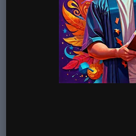
By
sonnick84
April 11, 2024
1,521 views
View sonnick84's images
Купить диплом КИИЯ. В современном мире образование играе
карьерного роста, повышает уровень знаний и навыков, а та
когда человеку необходимо приобрести диплом
диплом купм
официальным путем. В таких случаях люди обращаются к усл
исследований и аудита (КИИЯ) является одним из самых вос
и признано в узких кругах специалистов. Приобретение дипл
повысить свой профессиональный статус и престиж. Этот док
будущему. При покупке диплома КИИЯ важно обратить внимани
стандартам учебного заведения. Поэтому перед тем, как при
сделки. Приобретение диплома КИИЯ является легальным спо
достижения определенных целей. Важно помнить, что приобр
гарантируют качество и конфиденциальность сделки. Покупка
подтвердить свои знания и навыки, полученные в процессе о
путем. В таких случаях покупка диплома становится необхо
целей. Таким образом, приобретение диплома КИИЯ является 
документ открывает новые возможности для карьерного разви
необходимость приобрести диплом КИИЯ, обратитесь к надеж