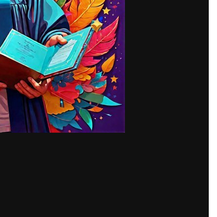
Share
т ключевую роль в жизни каждого человека. Оно открывает новые
кже помогает лучше понимать окружающий мир. Однако, иногда воз
ит красноярск
об образовании, но по различным причинам это нев
угам по приобретению диплома КИИЯ. Диплом Киевского института
требованных документов, так как этот учебный заведение имеет х
ома КИИЯ позволяет человеку получить доступ к новым возможностя
умент открывает двери для тех, кто стремится к успешной карьере
е на то, что он должен быть качественным и соответствовать все
обрести данный документ, необходимо тщательно изучить все детал
собом получения учебного документа, который может быть исполь
етение диплома необходимо осуществлять только у надежных поср
 диплома КИИЯ может быть оправдана в тех случаях, когда челове
бучения, но по различным причинам у него нет возможности это сд
димым шагом для продвижения по карьерной лестнице и достижения
важным шагом для тех, кто стремится к успеху и профессионально
тия и помогает достичь поставленных целей. Поэтому, если у вас
ным посредникам, которые помогут вам в этом важном деле.