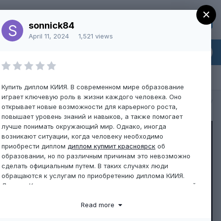
×
Sign Up
Existing user? Sign In
sonnick84
April 11, 2024
1,521 views
Купить диплом КИИЯ. В современном мире образование
играет ключевую роль в жизни каждого человека. Оно
All Activity
открывает новые возможности для карьерного роста,
повышает уровень знаний и навыков, а также помогает
лучше понимать окружающий мир. Однако, иногда
возникают ситуации, когда человеку необходимо
приобрести диплом
диплом купмит красноярск
об
образовании, но по различным причинам это невозможно
сделать официальным путем. В таких случаях люди
обращаются к услугам по приобретению диплома КИИЯ.
Диплом Киевского института инновационных исследований
и аудита (КИИЯ) является одним из самых востребованных
Read more
документов, так как этот учебный заведение имеет хорошую
репутацию и признано в узких кругах специалистов.