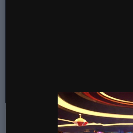
Что готовы предоставить европей