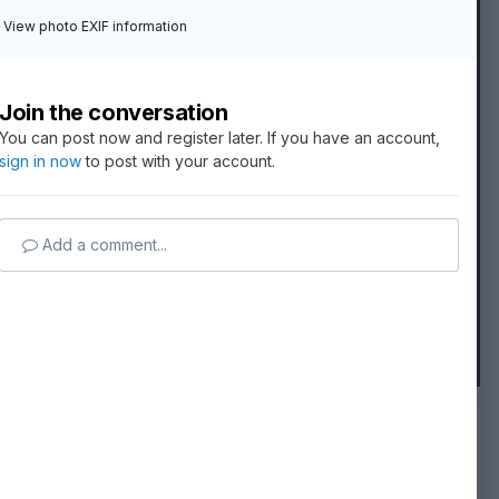
Если в казино вы обнаружили свыше четырех тысяч игровых
View photo EXIF information
слотов, то необходимо понимать: свыше 90% - это игровые
слоты, которые получили низкую популярность среди
игроков. Именно поэтому ассортимент конечно же широкий,
но станете играть только лишь на паре десятков игровых
Join the conversation
слотов.
You can post now and register later. If you have an account,
sign in now
to post with your account.
Некоторые игровые клубы рассказывают, что осуществляют
вывод за 10 минут. Тем не менее в случае если правила
прочитать, ясно станет, что подобные условия действуют
исключительно для гемблеров с хорошим рейтингом. А
Add a comment...
новичкам понадобится ждать до 3-х суток. При этом сперва
еще необходимо выполнить будет верификацию.
Множество разных акций и бонусов естественно привлекает
гемблеров. Однако необходимо их тщательно изучить. В
итоге поймете, что при установленном вейджере, проще
окажется от бонусов отказаться.
Таких нюансов полно на сегодняшний момент, именно
поэтому заблаговременно нужно понять, что именно
желаете получить по итогу. Так к примеру сможете посетить