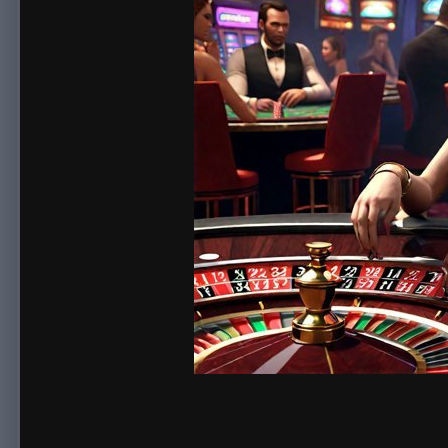
By
sonnick84
April 26, 2024
1,202 views
View sonnick84's image
Любое сейчас онлайн-казино пытается занять собственную н
стараются ориентироваться на начинающих гемблеров, предо
заманить гемблеров к себе к себе в клуб при помощи разных
оперативный вывод, а кроме того профессиональную поддержк
активно разнообразные бонусы за рейтинг. Но необходимо по
разнообразные недостатки.
Если в казино вы обнаружили свыше четырех тысяч игровых с
низкую популярность среди игроков. Именно поэтому ассорти
слотов.
Некоторые игровые клубы рассказывают, что осуществляют выв
подобные условия действуют исключительно для гемблеров с
еще необходимо выполнить будет верификацию.
Множество разных акций и бонусов естественно привлекает г
установленном вейджере, проще окажется от бонусов отказа