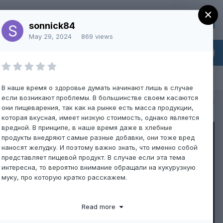
×
Sign Up
Existing user? Sign In
sonnick84
May 29, 2024
869 views
В наше время о здоровье думать начинают лишь в случае
если возникают проблемы. В большинстве своем касаются
All Activity
они пищеварения, так как на рынке есть масса продукции,
которая вкусная, имеет низкую стоимость, однако является
вредной. В принципе, в наше время даже в хлебные
продукты внедряют самые разные добавки, они тоже вред
наносят желудку. И поэтому важно знать, что именно собой
представляет пищевой продукт. В случае если эта тема
интересна, то вероятно внимание обращали на кукурузную
муку, про которую кратко расскажем.
В случае если станете регулярно употреблять муку из
Read more
кукурузы, то сможете значительно улучшить собственное
здоровье.