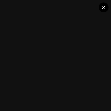
Halo Pro
×
Рейтинг интернет казино и БК с
отличными бонусами
Member Albums
Followers
0