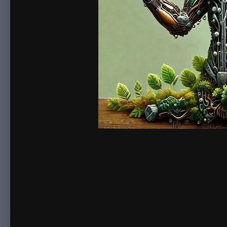
By
sonnick84
July 20, 2024
984 views
View sonnick84's images
Купить диплом академии. Покупка диплома академии – это с
люди сталкиваются с трудностями в получении образования и
просто нежелание учиться. В таких случаях приобретение д
проблемы. Покупка диплома академии предоставляет возможн
трудоустройства или обучения в других учебных заведениях. 
полноценное обучение. Кроме того, приобретение диплома а
и опыта, но хочет получить дополнительное образование для
отличным способом дополнить свои знания и навыки. Однако 
существует вероятность, что приобретенный документ может
привести к тому, что работодатель или учебное заведение о
диплома может повлечь за собой негативные последствия для
или даже юридическим проблемам. Поэтому перед тем, как п
против и обратить внимание на репутацию продавца. Важно 
последствий. В целом, покупка диплома академии может быть
образования. Однако необходимо помнить о возможных риска