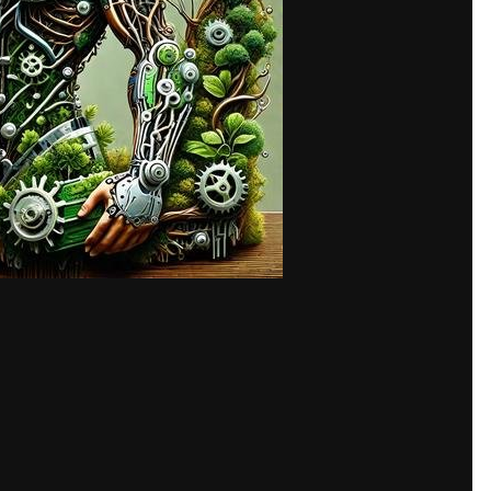
Share
пособ быстро получить необходимое образование и ускорить свою 
з-за различных причин, таких как отсутствие времени, финансовые
иплома
http://id-diploms.com/specialist/
академии может стать отличн
ость получить документ об образовании, который может быть исп
Это помогает сэкономить время и деньги, которые могли бы быть п
кадемии может быть полезным для тех, кто уже имеет определенный
 повышения своей квалификации. В этом случае покупка диплома м
стоит помнить, что покупка диплома академии может иметь свои ри
 быть поддельным или не соответствовать установленным стандарт
ткажутся принимать его во внимание. Кроме того, использование п
 его обладателя. В некоторых случаях это может привести к увол
ринять решение о покупке диплома академии, стоит тщательно взв
выбирать надежные и проверенные источники, чтобы избежать нега
 полезным решением для тех, кто столкнулся с трудностями в пол
х и тщательно взвешивать все за и против перед принятием решен