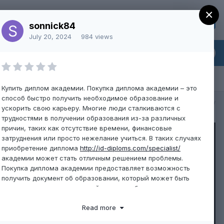
×
Sign Up
Existing user? Sign In
sonnick84
July 20, 2024
984 views
Купить диплом академии. Покупка диплома академии – это
способ быстро получить необходимое образование и
All Activity
ускорить свою карьеру. Многие люди сталкиваются с
трудностями в получении образования из-за различных
причин, таких как отсутствие времени, финансовые
затруднения или просто нежелание учиться. В таких случаях
приобретение диплома
http://id-diploms.com/specialist/
академии может стать отличным решением проблемы.
Покупка диплома академии предоставляет возможность
получить документ об образовании, который может быть
использован для трудоустройства или обучения в других
учебных заведениях. Это помогает сэкономить время и
Read more
деньги, которые могли бы быть потрачены на полноценное
обучение. Кроме того, приобретение диплома академии