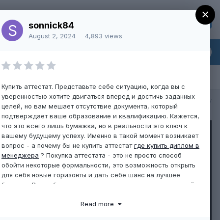
×
Sign Up
Existing user? Sign In
sonnick84
August 2, 2024
4,893 views
Купить аттестат. Представьте себе ситуацию, когда вы с
уверенностью хотите двигаться вперед и достичь заданных
All Activity
целей, но вам мешает отсутствие документа, который
подтверждает ваше образование и квалификацию. Кажется,
что это всего лишь бумажка, но в реальности это ключ к
вашему будущему успеху. Именно в такой момент возникает
вопрос - а почему бы не купить аттестат
где купить диплом в
менеджера
? Покупка аттестата - это не просто способ
обойти некоторые формальности, это возможность открыть
для себя новые горизонты и дать себе шанс на лучшее
будущее. Ведь образование играет огромную роль в нашей
жизни, определяя наши возможности и перспективы. И если
Read more
у вас есть возможность приобрести аттестат, который
поможет вам продвинуться по карьерной лестнице или