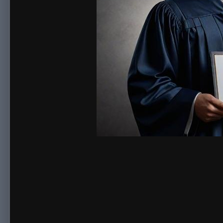
By
sonnick84
August 2, 2024
4,893 views
View sonnick84's ima
Купить аттестат. Представьте себе ситуацию, когда вы с уве
отсутствие документа, который подтверждает ваше образован
ключ к вашему будущему успеху. Именно в такой момент возн
Покупка аттестата - это не просто способ обойти некоторые
на лучшее будущее. Ведь образование играет огромную роль 
возможность приобрести аттестат, который поможет вам про
почему бы не воспользоваться этим шансом? Конечно, важно 
к проверенным и надежным поставщикам. Только так можно 
последствий. Покупка аттестата может быть необходима в р
образования и опыта работы, но вашему текущему работода
планируете сменить профессию и вам нужно дополнительное о
вашему успеху и дать вам новые возможности. Кроме того, по
получении официального документа из-за различных причин. 
случаях приобретение аттестата может быть единственным сп
аттестата - это инвестиция в ваше будущее и возможность р
поставщиков и быть готовым к ответственности за использов
ваша ключевая карта к успеху.