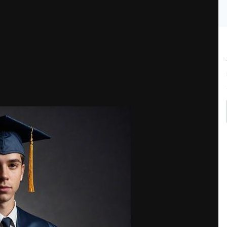
иплома