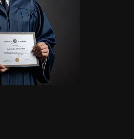
Share
ges
ренностью хотите двигаться вперед и достичь заданных целей, но 
ие и квалификацию. Кажется, что это всего лишь бумажка, но в р
икает вопрос - а почему бы не купить аттестат
где купить диплом 
 формальности, это возможность открыть для себя новые горизонты 
в нашей жизни, определяя наши возможности и перспективы. И есл
двинуться по карьерной лестнице или поступить в желаемое учебн
помнить, что при покупке аттестата следует быть внимательным и 
быть уверенным в качестве документа и избежать возможных нега
азличных ситуациях. Например, если вы уже имеете определенный 
телю требуется документальное подтверждение вашей квалификаци
бразование для этого. В любом случае, покупка аттестата может 
купка аттестата может быть полезной для тех, кто столкнулся с тр
Например, из-за проблем с бюрократией или финансовыми трудност
особом решить проблему и продолжить двигаться вперед. В итоге,
аскрыть свой потенциал. Главное помнить, что важно выбирать над
ание приобретенного документа. Ведь образование - это не только