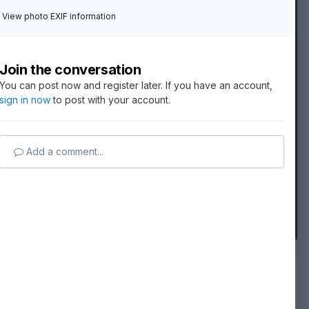
ним мы на сегодняшний момент и сотрудничаем!
View photo EXIF information
Итак, мы готовы предложить техническое оборудование
только лишь от одного единственного производителя,
однако покупателям нашего интернет-магазина этого хватит!
Join the conversation
You can post now and register later. If you have an account,
sign in now
to post with your account.
Add a comment...
ров