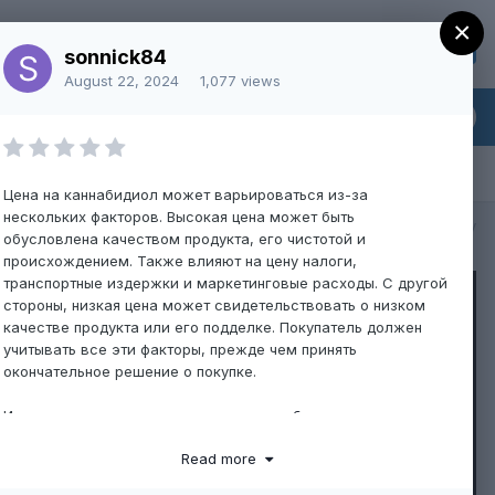
×
Sign Up
Existing user? Sign In
sonnick84
August 22, 2024
1,077 views
Цена на каннабидиол может варьироваться из-за
нескольких факторов. Высокая цена может быть
All Activity
обусловлена качеством продукта, его чистотой и
происхождением. Также влияют на цену налоги,
транспортные издержки и маркетинговые расходы. С другой
стороны, низкая цена может свидетельствовать о низком
качестве продукта или его подделке. Покупатель должен
учитывать все эти факторы, прежде чем принять
окончательное решение о покупке.
Исследование рынка: как цена на
каннабидиол цена
варьируется в зависимости от производителя
Read more
Исследование рынка показало, что цена на каннабидиол