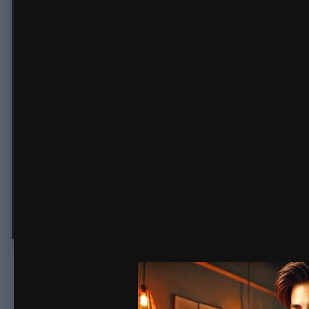
Каннабидиол цена