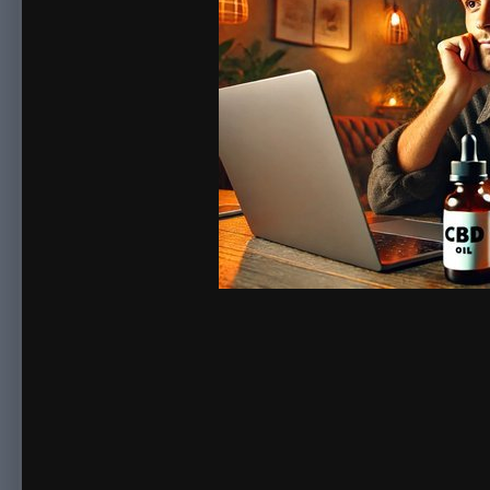
By
sonnick84
August 22, 2024
1,077 views
View sonnick84's ima
Цена на каннабидиол может варьироваться из-за нескольких 
и происхождением. Также влияют на цену налоги, транспортн
свидетельствовать о низком качестве продукта или его подд
окончательное решение о покупке.
Исследование рынка: как цена на
каннабидиол цена
варьирует
Исследование рынка показало, что цена на каннабидиол кол
продукцию по высоким ценам, обосновывая это качеством и 
качества. Индивидуальные факторы, такие как производствен
покупатели могут выбирать из разнообразных предложений н
Как выбрать качественный каннабидиол по разумной цене: с
При выборе качественного
каннабидиол цена
по разумной це
тестов, реальные отзывы пользователей и репутацию произво
также от слишком дешевых вариантов – no хорошего качеств
полной документацией и сертификатами качества.