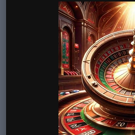
By
sonnick84
September 18, 2024
874 views
View sonnick84's i
Любое онлайн-казино имеет свои собственные особенности, 
казино стараются разместить на собственном проекте больш
кроме этого проводят каждую неделю интересные турниры. М
ответ на любой вопрос за пару минут. Если же не торопясь оц
Однако непосредственно подобный игровой клуб на текущий 
В онлайн казино Suka ассортимент игровых слотов достаточно
студий, который выпускают аппараты с хорошей отдачей. Мн
более 8000 аппаратов, правда, обычно, это устаревшие уже 
но здесь интересно играть.
Бонусы и акции регулярно появляются в рекламе любого в об
бонус на депозит. Сначала выглядит данное предложение кра
попросту нет. В онлайн-казино Suka бонусы куда проще, тем н
В казино возможно будет сорвать огромный куш выиграв в ка
надо будет заплатить в разы больше. Призовые фонды в инте
с минимальным депозитом, имеет приличные шансы его выигр