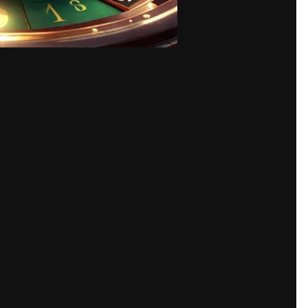
онлайн-казино Suka нет преимуществ, однако здесь комфортно и д
т, то он предоставит хорошую отдачу, если примете решение поигр
. В клубе Сука порой требуется ожидать 10 минут ответа менеджер
иходит ответ спустя секунд 15-20, вот только шаблонный. А если же
ь расширенный обзор такого онлайн казино.
достичь большой популярности и востребованности.