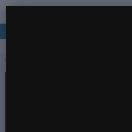
Halo Pro
Особенности онлайн казино Suka - автор
Browse
Activity
Support
Store
Leaderboard
Forums
Events
Gallery
Download
Home
Gallery
Member Albums
Особенности онлайн казино 