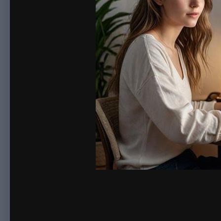
By
sonnick84
December 13, 2024
822 views
View sonnick84's i
Сейчас, вариантов получения дохода в сети интернет полно. 
сторонним исполнителям, нежели их взять в собственный шта
Итак, как возможно будет заработать в сети интернет? Чтобы
тысячи публикаций, в которых рассказывать про самые разны
рассчитываете зарабатывать в интернете или необходимы сот
Зачем вам необходим работник? Написать комменты? А может
игру или выставить лайк? Любые варианты заданий можете в
наши сотрудники делают доход за счет объема. Ну а вы може
знают свою собственную работу и в день делают сотни заяво
Вы хотите зарабатывать? Более 300 активных заказов имеетс
выполнять подряд их. Мы предлагаем необходимые условия дл
оплата осуществляется от пяти рублей на различные онлайн 
У нас на сервисе, участник, в том случае, если его интересу
разных инструментов. Заметим, на нашем проекте оплату под