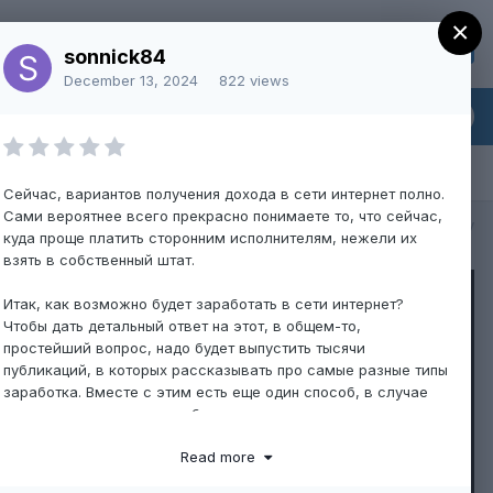
×
Sign Up
Existing user? Sign In
sonnick84
December 13, 2024
822 views
Сейчас, вариантов получения дохода в сети интернет полно.
Сами вероятнее всего прекрасно понимаете то, что сейчас,
All Activity
куда проще платить сторонним исполнителям, нежели их
взять в собственный штат.
Итак, как возможно будет заработать в сети интернет?
Чтобы дать детальный ответ на этот, в общем-то,
простейший вопрос, надо будет выпустить тысячи
публикаций, в которых рассказывать про самые разные типы
заработка. Вместе с этим есть еще один способ, в случае
если рассчитываете зарабатывать в интернете или
необходимы сотрудники для решения какой-то задачи,
Read more
просто перейдите на наш сервис!