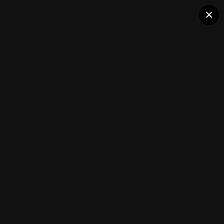
Halo Pro
×
Как деловые игры помогают строить
работу в команде и развивать эмпатию.
Member Albums
Followers
0