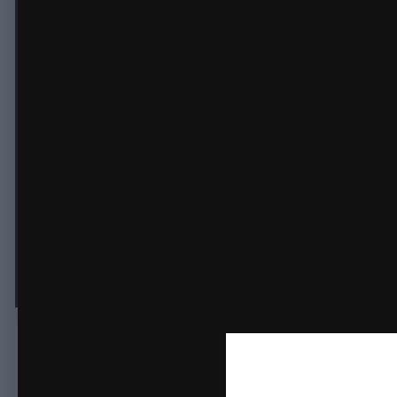
Казино Why официальный сайт