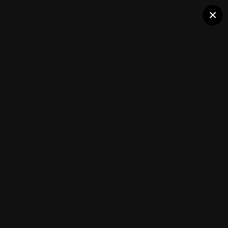
Halo Pro
×
Чего нельзя делать при активации
бездепозитных бонусов
Member Albums
Followers
0