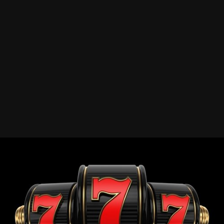
интернет-казино. Они позволяют бесплатно протестировать
площадку и дают уникальный шанс на значительный выигрыш
без первоначальных вложений. Однако эффективность таких
предложений зависит от правильного подхода. Ниже
перечислены ключевые ошибки, которые стоит избегать.
1. Игнорирование условий
Все бонусы за регистрацию сопровождаются правилами:
ограничения по ставкам, вейджер, срок действия. Игроки,
игнорирующие эти важные параметры, довольно часто не
могут вывести свои выигрыши.
2. Игра в непроверенных интернет-казино
Играть следует на лицензированных площадках с отличной
репутацией. Например, на портале
bezdepz.com
публикуются
предложения от качественных казино, прошедших
предварительную проверку. Тут же вы найдете самые
выгодные бонусы.
3. Пренебрежение проверкой личности
Многие пользователи откладывают подтверждение личности.
Однако в последующем это может затруднить вывод