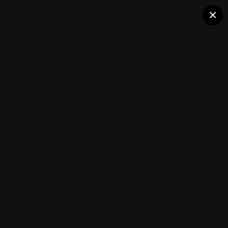
Halo Pro
×
Промокод Melbet для новых игроков -
100% к депозиту
Member Albums
Followers
0