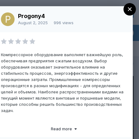
×
Sign Up
Existing user? Sign In
Progony4
August 2, 2025
996 views
Компрессорное оборудование выполняет важнейшую роль,
обеспечивая предприятия сжатым воздухом. Выбор
All Activity
оборудования оказывает значительное влияние на
стабильность процессов, энергоэффективность и другие
операционные затраты. Промышленные компрессоры
производятся в разных модификациях - для определенных
целей и объемов. Наиболее распространенными видами на
текущий момент являются винтовые и поршневые модели,
которые способны решить большинство производственных
задач.
Поршневой компрессор
Read more
https://promcomtech.ru/catalog/vozdushnye-elektricheskie-
kompressory/porshnevye/
сжимает воздух с помощью