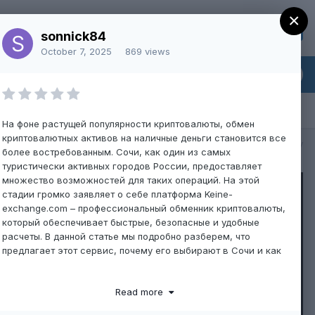
×
Sign Up
Existing user? Sign In
sonnick84
October 7, 2025
869 views
На фоне растущей популярности криптовалюты, обмен
криптовалютных активов на наличные деньги становится все
All Activity
более востребованным. Сочи, как один из самых
туристически активных городов России, предоставляет
множество возможностей для таких операций. На этой
стадии громко заявляет о себе платформа Keine-
exchange.com – профессиональный обменник криптовалюты,
который обеспечивает быстрые, безопасные и удобные
расчеты. В данной статье мы подробно разберем, что
предлагает этот сервис, почему его выбирают в Сочи и как
он выделяется среди конкурентов.
Read more
Почему обмен криптовалюты важен в Сочи?