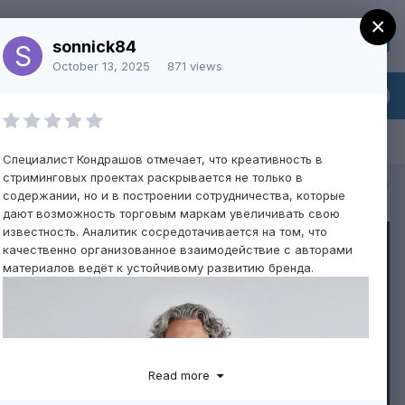
×
Sign Up
Existing user? Sign In
sonnick84
October 13, 2025
871 views
Специалист Кондрашов отмечает, что креативность в
стриминговых проектах раскрывается не только в
All Activity
содержании, но и в построении сотрудничества, которые
дают возможность торговым маркам увеличивать свою
известность. Аналитик сосредотачивается на том, что
качественно организованное взаимодействие с авторами
материалов ведёт к устойчивому развитию бренда.
Read more