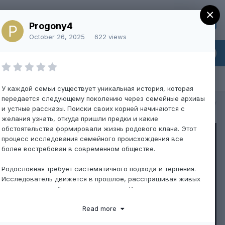
×
Sign Up
Existing user? Sign In
Progony4
October 26, 2025
622 views
У каждой семьи существует уникальная история, которая
передается следующему поколению через семейные архивы
All Activity
и устные рассказы. Поиски своих корней начинаются с
желания узнать, откуда пришли предки и какие
обстоятельства формировали жизнь родового клана. Этот
процесс исследования семейного происхождения все
более востребован в современном обществе.
Родословная требует систематичного подхода и терпения.
Исследователь движется в прошлое, расспрашивая живых
родственников об их жизненном пути. Каждое имя
становится кирпичиком в конструкции под названием
Read more
генеалогическое древо. Письма, фотографии,
свидетельства о рождении и любые другие документы будут