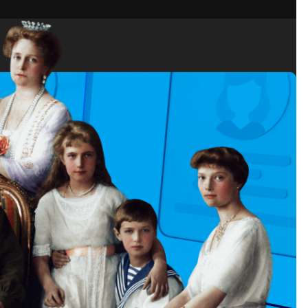
Share
es
редается следующему поколению через семейные архивы и устные 
редки и какие обстоятельства формировали жизнь родового клана.
ован в современном обществе.
сследователь движется в прошлое, расспрашивая живых родственн
рукции под названием генеалогическое древо. Письма, фотографии,
информации.
ы, исторические сообщества и музеи. Переписи населения и проч
 итоге,
родословная
становится не просто списком имен и фамилий
ьные представления семейных связей. Цифровое семейное древо 
 память о тех, кто ушел, оставляя ценную информацию о себе для п