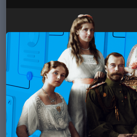
By
Progony4
October 26, 2025
622 views
View Progony4's imag
У каждой семьи существует уникальная история, которая пе
своих корней начинаются с желания узнать, откуда пришли п
исследования семейного происхождения все более востреб
Родословная требует систематичного подхода и терпения. И
жизненном пути. Каждое имя становится кирпичиком в конст
рождении и любые другие документы будут подтверждением 
В непрерывном расширении знаний о предках помогают архив
хранят информацию о миграции предков и фактах их жизни. В
документом, который отражает эпоху.
Современные технологии помогают быстро создавать визуал
изменять и передавать родственникам. Это способ сохранить
создавая непрерывную цепь фамильной истории.