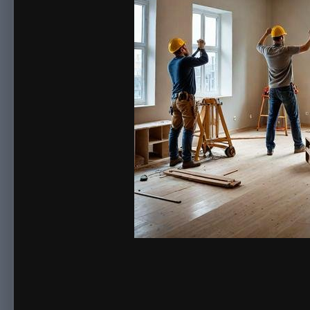
By
sonnick84
February 5
425 views
View sonnick84's images
Квартира в новостройке — это бетонные стены, черновая стя
последовательность работ.
Выравнивание стен
Стены в новостройках редко бывают ровными — отклонения в
мебель, а обои подчеркнут дефекты.
Качественная штукатурка стен по маякам создаёт геометриче
Подготовка потолка
Потолок первым бросается в глаза. Неровности и следы опал
Профессиональная
шпаклевка потолка
выполняется поэтапно
под покраску.
Отделка санузла