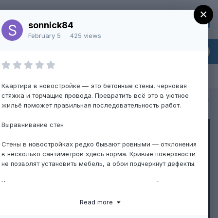
×
Sign Up
Existing user? Sign In
sonnick84
February 5
425 views
Квартира в новостройке — это бетонные стены, черновая
стяжка и торчащие провода. Превратить всё это в уютное
All Activity
жильё поможет правильная последовательность работ.
Выравнивание стен
Стены в новостройках редко бывают ровными — отклонения
в несколько сантиметров здесь норма. Кривые поверхности
не позволят установить мебель, а обои подчеркнут дефекты.
Качественная штукатурка стен по маякам создаёт
геометрически правильные поверхности, готовые к
Read more
финишной отделке.