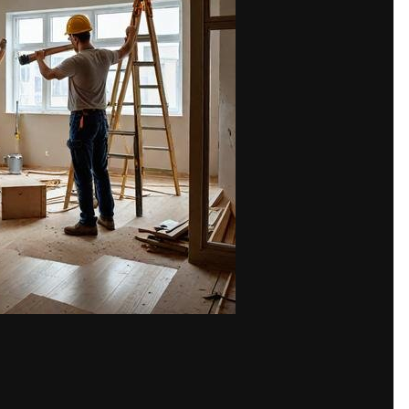
Share
жка и торчащие провода. Превратить всё это в уютное жильё помо
 несколько сантиметров здесь норма. Кривые поверхности не позв
ски правильные поверхности, готовые к финишной отделке.
убки требуют обработки.
: стартовый состав выравнивает перепады, финишный создаёт глад