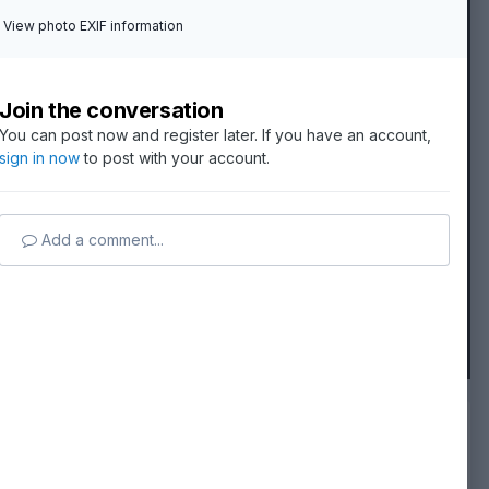
Подготовка потолка
View photo EXIF information
Потолок первым бросается в глаза. Неровности и следы
опалубки требуют обработки.
Join the conversation
Профессиональная
шпаклевка потолка
выполняется
You can post now and register later. If you have an account,
поэтапно: стартовый состав выравнивает перепады,
sign in now
to post with your account.
финишный создаёт гладкую поверхность под покраску.
Отделка санузла
Add a comment...
Ванная — зона повышенной влажности. Перед финишной
отделкой обязательна гидроизоляция пола и нижней части
стен.
Оптимальный выбор — керамика. Грамотная укладка плитки
требует подготовленного основания и качественного клея.
Соблюдение технологий на каждом этапе — залог
результата, который прослужит годы без нареканий.