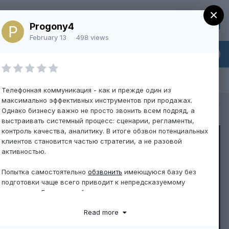
×
Sign Up
Existing user? Sign In
Progony4
February 13
498 views
Телефонная коммуникация - как и прежде один из
максимально эффективных инструментов при продажах.
All Activity
Однако бизнесу важно не просто звонить всем подряд, а
выстраивать системный процесс: сценарии, регламенты,
контроль качества, аналитику. В итоге обзвон потенциальных
клиентов становится частью стратегии, а не разовой
активностью.
Попытка самостоятельно
обзвонить
имеющуюся базу без
подготовки чаще всего приводит к непредсказуемому
результату. Без понятной цели звонка, точных скриптов и
финального разбора разговор превращается в
Read more
формальность. Эффективный прозвон подразумевает
сегментацию контактов, продуманный диалог и правильную