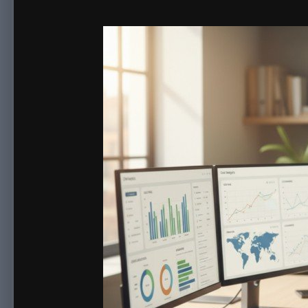
By
Progony4
February 13
498 views
View Progony4's images
Телефонная коммуникация - как и прежде один из максималь
звонить всем подряд, а выстраивать системный процесс: сцен
клиентов становится частью стратегии, а не разовой активно
Попытка самостоятельно
обзвонить
имеющуюся базу без подго
звонка, точных скриптов и финального разбора разговор пр
контактов, продуманный диалог и правильную работу с возра
Именно поэтому компании привлекают профессиональные колц
работают по утвержденному сценарию, разговоры записываю
оценивать результативность каждой стадии работы.
Современный call center помогает системно организовать пр
Аутсорсинг дает возможность масштабировать активность бе
При правильном подходе прозвон становится управляемым п
мгновенно корректируются. В результате чего бизнес получа