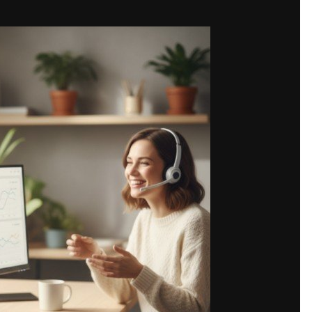
Share
но эффективных инструментов при продажах. Однако бизнесу важн
арии, регламенты, контроль качества, аналитику. В итоге обзвон 
стью.
товки чаще всего приводит к непредсказуемому результату. Без 
евращается в формальность. Эффективный прозвон подразумевает 
жениями, дабы сохранить лояльность, избегая негативной реакции.
ентры, в которых процесс организовывается по стандартам: опыт
тся, показатели конверсии анализируются. Такой подход дает во
озвон и определить, какие инструменты на самом деле дают полож
з увеличения штата внутри компании.
роцессом, когда все звонки имеют определенную цель, а выявлен
ет прозрачную систему работы с базой без потери качества общени