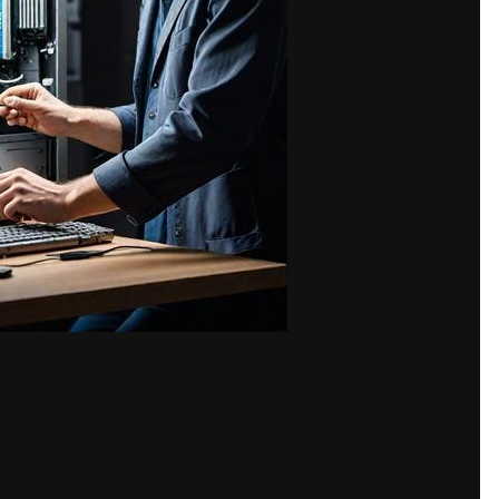
Share
ере Wi-Fi, которая одновременно помогает устранить сбои сетевог
тернет» → прокрутить вниз) переустанавливает все сетевые драйв
ма перезагружается, и все сетевые компоненты инициализируются 
ет Wi-Fi без дополнительных действий. Важный нюанс: после сбро
у заранее запишите пароль от роутера. Также сбрасываются настр
н через другой ПК, перестанет отображаться. После перезагрузки в
ить дополнительные параметры общего доступа» → «Включить сете
м». Без этих параметров сетевой принтер не появится в списке у
ый сброс сети Windows для восстановления Wi-Fi и что сделать по
 и ручная настройка IP
.
а, поэтому после него дополнительно проверьте Print Spooler: Win
есь, что статус «Выполняется», а тип запуска «Автоматически». Е
 — скорее всего, сброс переустановил драйвер USB-контроллера и
принтеры» → правый клик на принтере → «Свойства принтера» → вк
или другой некорректный порт — снимите с него галочку и выберит
 → «Локальный порт» → укажите USB001. После этого отправьте те
 порт принтера после сброса сети или переустановки Windows — в