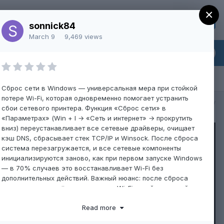
×
Sign Up
Existing user? Sign In
sonnick84
March 9
9,469 views
Сброс сети в Windows — универсальная мера при стойкой
потере Wi-Fi, которая одновременно помогает устранить
All Activity
сбои сетевого принтера. Функция «Сброс сети» в
«Параметрах» (Win + I → «Сеть и интернет» → прокрутить
вниз) переустанавливает все сетевые драйверы, очищает
кэш DNS, сбрасывает стек TCP/IP и Winsock. После сброса
система перезагружается, и все сетевые компоненты
инициализируются заново, как при первом запуске Windows
— в 70% случаев это восстанавливает Wi-Fi без
дополнительных действий. Важный нюанс: после сброса
удаляются сохранённые пароли от Wi-Fi сетей и настройки
VPN, поэтому заранее запишите пароль от роутера. Также
Read more
сбрасываются настройки общего доступа к устройствам
сети — принтер, если он был доступен через другой ПК,