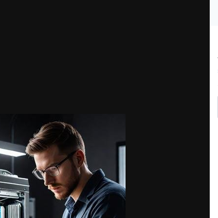
 с Wi-Fi и принтером: пароли и порт