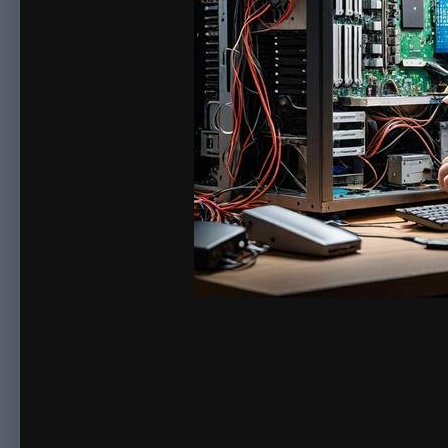
By
sonnick84
March 9
9,469 views
View sonnick84's images
Сброс сети в Windows — универсальная мера при стойкой пот
Функция «Сброс сети» в «Параметрах» (Win + I → «Сеть и ин
DNS, сбрасывает стек TCP/IP и Winsock. После сброса систе
первом запуске Windows — в 70% случаев это восстанавлива
сохранённые пароли от Wi-Fi сетей и настройки VPN, поэтом
доступа к устройствам сети — принтер, если он был доступе
сетевое обнаружение: «Центр управления сетями» → «Измен
обнаружение» и «Включить общий доступ к файлам и принтера
исправном подключении к одной подсети. Как выполнить полн
руководстве
не работает Wi-Fi на ноутбуке — сброс сети, DNS
Сброс сети не затрагивает службу печати и настройки принтер
services.msc → найдите «Диспетчер очереди печати» → убедит
сброса сети перестал печатать, хотя раньше работал по USB
назначенный порт принтера. Проверьте через «Устройства и 
должен быть отмечен USB001 или USB002. Если отмечен FILE: 
Если нужного порта нет в списке — нажмите «Добавить порт»
«Свойства принтера» → «Пробная печать». Как восстановить